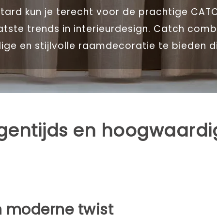
ittard kun je terecht voor de prachtige CA
aatste trends in interieurdesign. Catch co
e en stijlvolle raamdecoratie te bieden die
gentijds en hoogwaardig
n moderne twist